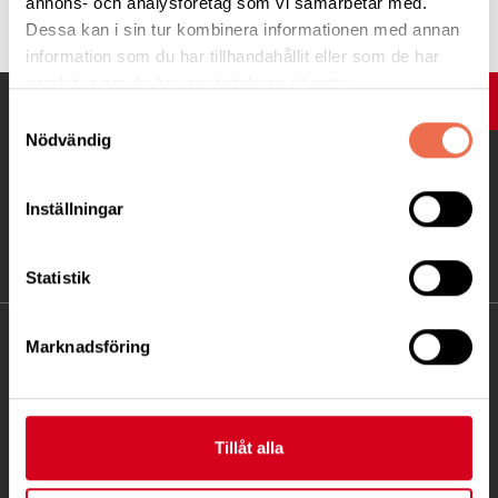
annons- och analysföretag som vi samarbetar med.
Dessa kan i sin tur kombinera informationen med annan
information som du har tillhandahållit eller som de har
samlat in när du har använt deras tjänster.
UPP
Samtyckesval
Nödvändig
Inställningar
Statistik
KONTAKT
Marknadsföring
Besöksadress:
Fatbursgatan 19, 118 28 STOCKHOLM
Tillåt alla
Telefon:
08 - 720 29 40