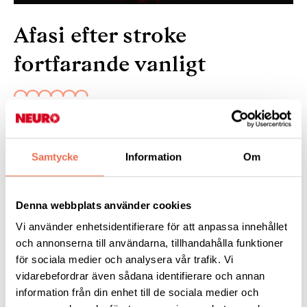
Afasi efter stroke
fortfarande vanligt
27 oktober 2022
[ Forskning ]
Strokefallen har minskat under de senaste
Samtycke
Information
Om
årtiondena i höginkomstländer. Men den andel som får afasi
efter stroke har inte minskat. Fortfarande drabbas tre av tio.
Här är möjliga förklaringar till det, enligt forskning från Lunds
Denna webbplats använder cookies
universitet och Skånes universitetssjukhus.
Vi använder enhetsidentifierare för att anpassa innehållet
och annonserna till användarna, tillhandahålla funktioner
Läs mer:
www.forskning.se
för sociala medier och analysera vår trafik. Vi
vidarebefordrar även sådana identifierare och annan
information från din enhet till de sociala medier och
Tipsa