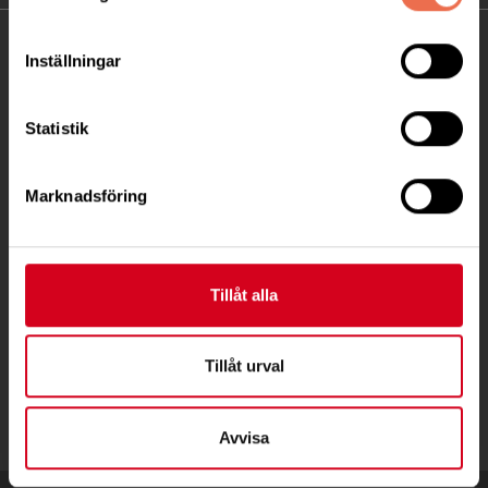
KONTAKT
Inställningar
Besöksadress:
Statistik
Fatbursgatan 19, 118 28 STOCKHOLM
Telefon:
08 - 720 29 40
Marknadsföring
Postadress:
Samma som besöksadress
Tillåt alla
stockholm@neuro.se
Tillåt urval
Avvisa