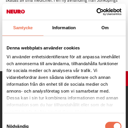
skadas av sina mediciner. I en ny avhandling från Jönköpings
universitet föreslås en läkemedelsplan som skulle kunna
förhindra sådana skador.
Samtycke
Information
Om
Läs mer:
på
Forskning.se
Denna webbplats använder cookies
Tipsa
Vi använder enhetsidentifierare för att anpassa innehållet
och annonserna till användarna, tillhandahålla funktioner
för sociala medier och analysera vår trafik. Vi
vidarebefordrar även sådana identifierare och annan
UPP
information från din enhet till de sociala medier och
annons- och analysföretag som vi samarbetar med.
Dessa kan i sin tur kombinera informationen med annan
information som du har tillhandahållit eller som de har
samlat in när du har använt deras tjänster.
Samtyckesval
Nödvändig