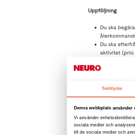
Uppföljning
Du ska
begära
återkommande 
Du ska
efterfr
aktivitet (prio
Du ska erbjuda
Kontrollera at
Du
ska
erbjuda
finns på din 
Samtycke
När din inflam
upphöra,
vanl
Denna webbplats använder 
Vi använder enhetsidentifierar
Rehabilitering
sociala medier och analysera 
till de sociala medier och a