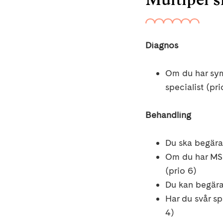
Diagnos
Om du har sy
specialist
(pri
Behandling
Du ska
begära
Om du har MS-r
(prio 6)
Du kan begär
Har du svår sp
4)