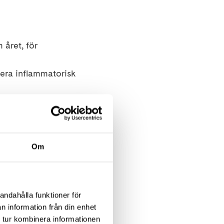
 året, för
era inflammatorisk
åden
(prio 3)
ontrollera att det
Om
ing
andahålla funktioner för
n information från din enhet
 tur kombinera informationen