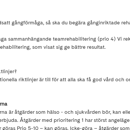
satt gångförmåga, så ska du
begära
gånginriktade reha
åga
sammanhängande teamrehabilitering (prio 4) Vi r
ehabilitering, som visat sig ge bättre resultat.
tlinjer?
ionella riktlinjer är till för att alla ska få god vård och
rna
na är å
tgärder som hälso - och sjukvården bör, kan elle
erbjuda
.
Åtgärder med prioritering 1 har störst angeläg
 göras
Prio 5-10
– kan göras.
Icke-göra
–
å
tgärder
so