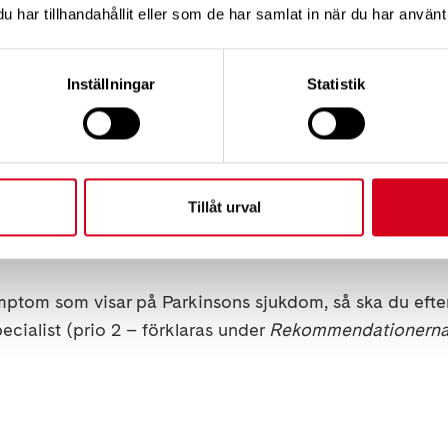
satt gångförmåga, så ska du
begära
gånginriktade reha
har tillhandahållit eller som de har samlat in när du har använt 
åga
sammanhängande teamrehabilitering (prio 4) Vi r
Inställningar
Statistik
ehabilitering, som visat sig ge bättre resultat.
s sjukdom
Tillåt urval
ptom som visar på Parkinsons sjukdom, så ska du
efte
ecialist (
prio 2
– förklaras under
Rekommendationern