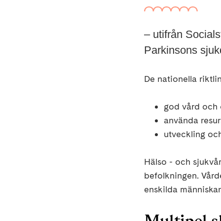
– utifrån Socials
Parkinsons sju
De nationella riktli
god vård och o
använda resurs
utveckling och
Hälso - och sjukvå
befolkningen.
Vår
enskilda mä
nniskan
Multipel s