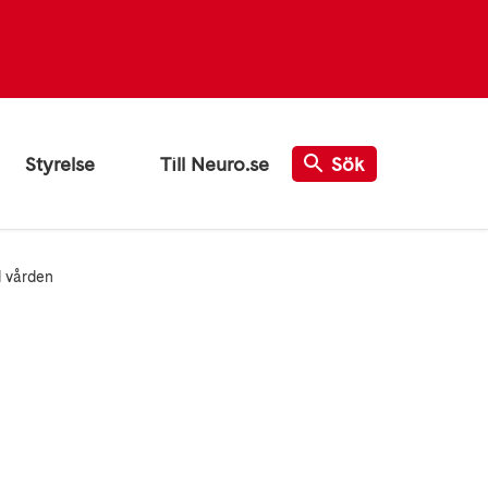
Styrelse
Till Neuro.se
Sök
d vården