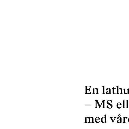
En lathu
– MS ell
med vår