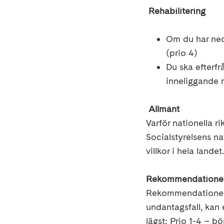
Rehabilitering
Om du har ned
(prio 4)
Du ska
efterfr
inneliggande r
Allmänt
Varför nationella rik
Socialstyrelsens nat
villkor i hela landet.
Rekommendatione
Rekommendationer
undantagsfall
,
kan 
lägst
:
Prio 1-
4
– bör