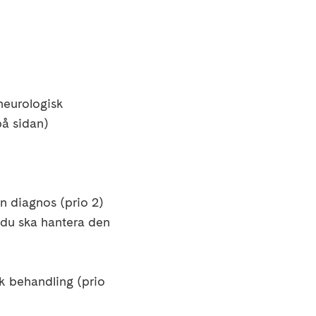
 neurologisk
på sidan
)
in diagnos (prio 2)
 du ska hantera den
 behandling (prio