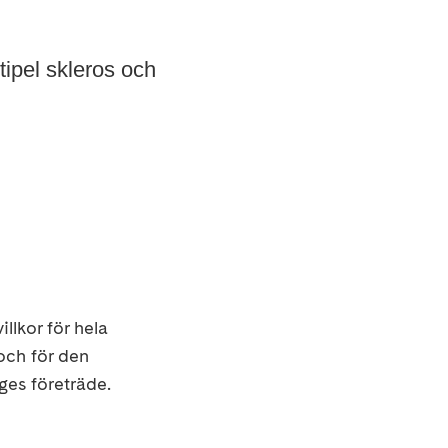
ltipel skleros och
illk
or för hela
 och
för den
ges företräde.