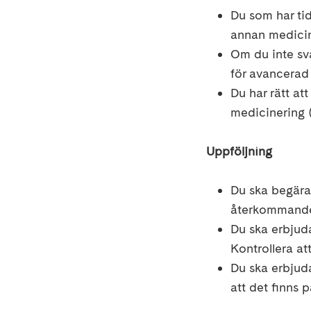
Du som har
ti
annan medicin
Om du inte sv
för
avancerad 
Du har rätt
att
medicinering (
Uppföljning
Du ska
begära 
återkommande 
Du ska erbjuda
Kontrollera at
Du
ska
erbjuda
att det finns