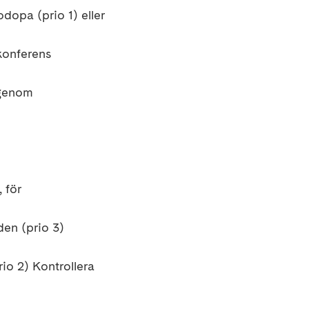
vodopa
(prio 1) eller
konferens
 genom
 för
den (prio 3)
rio 2)
Kontrollera