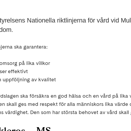
tyrelsens Nationella riktlinjerna för vård vid Mu
kdom.
njerna ska garantera:
msorg på lika villkor
er effektivt
 uppföljning av kvalitet
rdslagen
ska försäkra
en god hälsa
och en vård på lika v
den
skall ges med respekt för alla människors lika värde
s värdighet.
Den som har största behovet av vård skall 
kleros
– MS