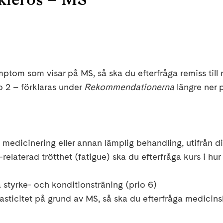
mptom som visar på MS
, så
ska du
efterfråga
remiss till
o 2
– förklaras under
Rekommendationerna
längre ner 
medicinering eller annan lämplig behandling, utifrån d
elaterad trötthet (
fatigue
) ska du
efterfråga
kurs i hur
a
styrke- och konditionsträning (prio 6)
asticitet på grund av MS, så ska du
efterfråga
medicinsk