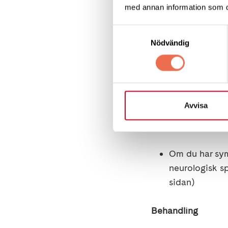
Om du har ned
med annan information som du 
(prio 4)
Samtyckesval
Du ska
efterfr
Nödvändig
inneliggande r
Parkinson
Avvisa
Diagnos
Om du har sym
neurologisk sp
sidan
)
Behandling