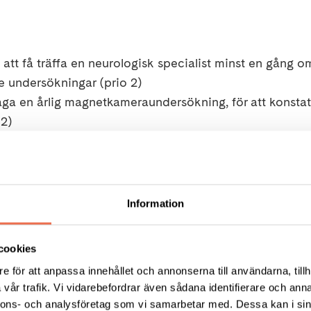
 att få
träffa en neurologisk specialist minst en gång om
undersökningar (prio 2)
åga
en årlig magnetkameraundersökning, för att konstat
 2)
s tillgång till ett multidisciplinärt teams specialistomr
t det finns på din neurologmottagning
s tillgång till en namngiven MS-sjuksköterska. (prio 2)
K
neurologmottagning
Information
matoriska aktivitet upphör, så ska också din mediciner
ig
en
i sextioårsåldern (Icke-göra)
cookies
e för att anpassa innehållet och annonserna till användarna, tillh
vår trafik. Vi vidarebefordrar även sådana identifierare och anna
nnons- och analysföretag som vi samarbetar med. Dessa kan i sin