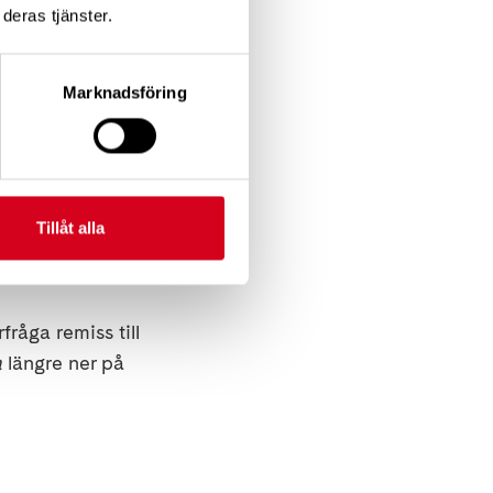
biliteringsinsatser
deras tjänster.
ekommenderar
Marknadsföring
Tillåt alla
rfråga
remiss till
a
längre ner på