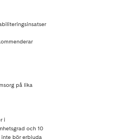
biliteringsinsatser
ekommenderar
 omsorg
på lika
r i
enhetsgrad och 10
m
inte bör erbjuda