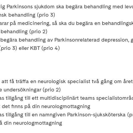
dig Parkinsons sjukdom ska
begära
behandling med
le
sk behandling (prio 3)
arar på medicinering, så ska du
begära
en behandlings
behandling (prio 2)
 begära
behandling av Parkinsonrelaterad depression,
prio 3) eller KBT (prio 4)
att få
träffa en neurologisk specialist två gång om året,
undersökningar (prio 2)
s tillgång till ett multidisciplinärt teams specialistområ
t det finns på din neurologmottagning
s tillgång till en namngiven Parkinson-sjuksköterska (p
 på din neurologmottagning