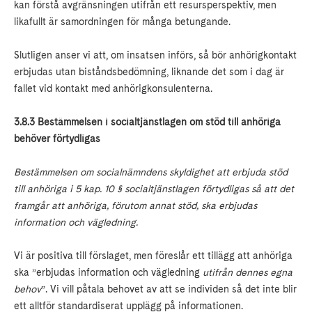
kan förstå avgränsningen utifrån ett resursperspektiv, men
likafullt är samordningen för många betungande.
Slutligen anser vi att, om insatsen införs, så bör anhörigkontakt
erbjudas utan biståndsbedömning, liknande det som i dag är
fallet vid kontakt med anhörigkonsulenterna.
3.8.3 Bestämmelsen i socialtjänstlagen om stöd till anhöriga
behöver förtydligas
Bestämmelsen om socialnämndens skyldighet att erbjuda stöd
till anhöriga i 5 kap. 10 § socialtjänstlagen förtydligas så att det
framgår att anhöriga, förutom annat stöd, ska erbjudas
information och vägledning.
Vi är positiva till förslaget, men föreslår ett tillägg att anhöriga
ska ”erbjudas information och vägledning
utifrån dennes egna
behov
”. Vi vill påtala behovet av att se individen så det inte blir
ett alltför standardiserat upplägg på informationen.