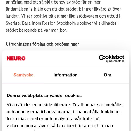
anhöriga med ett särskilt behov av stöd får en mer
ändamålsenlig hjälp och att det stödet blir mer likvärdigt över
landet”. Vi ser positivt på ett mer lika stödsystem och utbud i
Sverige. Bara inom Region Stockholm upplever vi skillnader i
stödet beroende på var man bor.
Utredningens förslag och bedömningar
3.8.2 En anhörigkontakt ska erbjudas vissa anhöriga
Socialnämnden ska erbjuda en anhörigkontakt till de personer
Samtycke
Information
Om
som har ett särskilt behov av stöd och som vårdar eller stödjer
en närstående som är långvarigt sjuk, äldre eller som har en
funktionsnedsättning. Anhörigkontakten ska tillgodose den
Denna webbplats använder cookies
anhöriges behov av individanpassad information och
Vi använder enhetsidentifierare för att anpassa innehållet
vägledning samt individanpassat stöd med att planera.
och annonserna till användarna, tillhandahålla funktioner
för sociala medier och analysera vår trafik. Vi
Vi tillstyrker förslaget, med vissa invändningar.
vidarebefordrar även sådana identifierare och annan