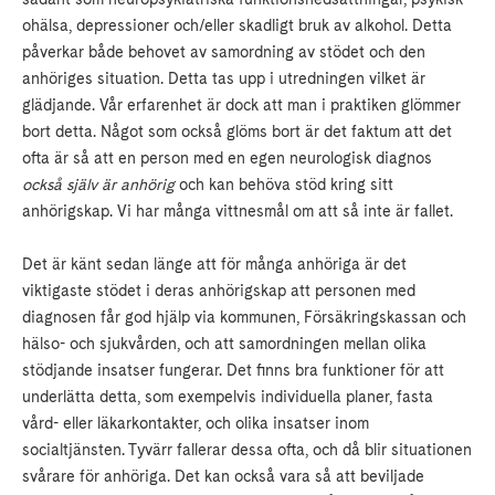
ohälsa, depressioner och/eller skadligt bruk av alkohol. Detta
påverkar både behovet av samordning av stödet och den
anhöriges situation. Detta tas upp i utredningen vilket är
glädjande. Vår erfarenhet är dock att man i praktiken glömmer
bort detta. Något som också glöms bort är det faktum att det
ofta är så att en person med en egen neurologisk diagnos
också själv är anhörig
och kan behöva stöd kring sitt
anhörigskap. Vi har många vittnesmål om att så inte är fallet.
Det är känt sedan länge att för många anhöriga är det
viktigaste stödet i deras anhörigskap att personen med
diagnosen får god hjälp via kommunen, Försäkringskassan och
hälso- och sjukvården, och att samordningen mellan olika
stödjande insatser fungerar. Det finns bra funktioner för att
underlätta detta, som exempelvis individuella planer, fasta
vård- eller läkarkontakter, och olika insatser inom
socialtjänsten. Tyvärr fallerar dessa ofta, och då blir situationen
svårare för anhöriga. Det kan också vara så att beviljade