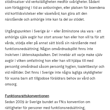
stödinsatser vid verkställigheten medför svårigheter. Sådant
som förläggning i tid av avlösningen, eller platsen för boendena
vid korttidsvistelser eller växelvård, kan göra att den
närstående och anhörige inte kan ta del av stödet.
Utgångspunkten i Sverige är – eller åtminstone ska vara - att
anhöriga själv avgör hur stort ansvar han eller hon vill ta för att
vårda, stödja eller på annat sätt bistå sin närstående med
funktionsnedsättning. Någon omvårdnadsplikt finns inte
inskriven i äktenskapsbalken. Det innebär att varje make själv
avgör i vilken omfattning hon eller han vill hjälpa till med
personlig omvårdnad såsom personlig hygien, toalettbestyr och
vid måltider. Det finns i Sverige inte några lagliga skyldigheter
för vuxna barn att tillgodose föräldrars behov av vård och
omsorg.
Funktionsrättskonventionen
Sedan 2009 är Sverige bundet av FN:s konvention om
rättigheter för personer med funktionsnedsättning,