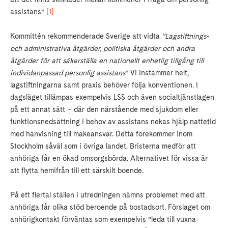
assistans”
[1]
Kommittén rekommenderade Sverige att vidta
”Lagstiftnings-
och administrativa åtgärder, politiska åtgärder och andra
åtgärder för att säkerställa en nationellt enhetlig tillgång till
individanpassad personlig assistans
” Vi instämmer helt,
lagstiftningarna samt praxis behöver följa konventionen. I
dagsläget tillämpas exempelvis LSS och även socialtjänstlagen
på ett annat sätt – där den närstående med sjukdom eller
funktionsnedsättning i behov av assistans nekas hjälp nattetid
med hänvisning till makeansvar. Detta förekommer inom
Stockholm såväl som i övriga landet. Bristerna medför att
anhöriga får en ökad omsorgsbörda. Alternativet för vissa är
att flytta hemifrån till ett särskilt boende.
På ett flertal ställen i utredningen nämns problemet med att
anhöriga får olika stöd beroende på bostadsort. Förslaget om
anhörigkontakt förväntas som exempelvis ”leda till vuxna