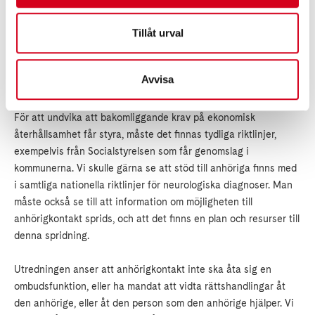
sjukdomstillstånd eller en diagnos kan variera stort mellan
Tillåt urval
individer. Livet är inte enbart hur man har det utan även hur
man tar det, och det som utifrån sett ser ”lindrigt” ut kan vara
väl så påfrestande utifrån den enskilde anhöriges egna behov
Avvisa
och förutsättningar.
För att undvika att bakomliggande krav på ekonomisk
återhållsamhet får styra, måste det finnas tydliga riktlinjer,
exempelvis från Socialstyrelsen som får genomslag i
kommunerna. Vi skulle gärna se att stöd till anhöriga finns med
i samtliga nationella riktlinjer för neurologiska diagnoser. Man
måste också se till att information om möjligheten till
anhörigkontakt sprids, och att det finns en plan och resurser till
denna spridning.
Utredningen anser att anhörigkontakt inte ska åta sig en
ombudsfunktion, eller ha mandat att vidta rättshandlingar åt
den anhörige, eller åt den person som den anhörige hjälper. Vi