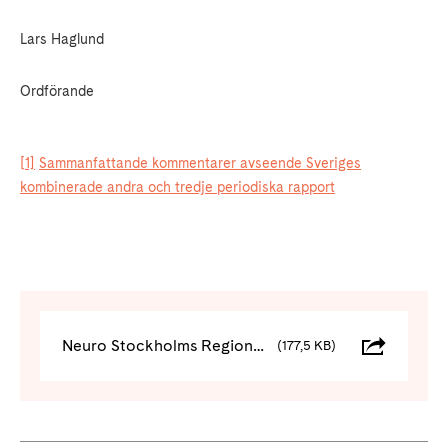
Lars Haglund
Ordförande
[1]
Sammanfattande kommentarer avseende Sveriges
kombinerade andra och tredje periodiska rapport
Neuro Stockholms Regionförbund remissvar Stärkt stöd till anhöriga SOU 2024-60_LH_v01
(177,5 KB)