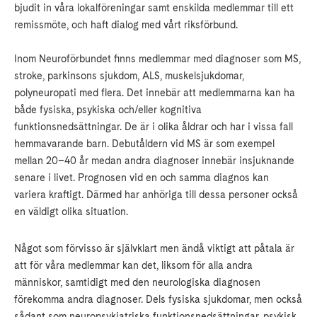
bjudit in våra lokalföreningar samt enskilda medlemmar till ett
remissmöte, och haft dialog med vårt riksförbund.
Inom Neuroförbundet finns medlemmar med diagnoser som MS,
stroke, parkinsons sjukdom, ALS, muskelsjukdomar,
polyneuropati med flera. Det innebär att medlemmarna kan ha
både fysiska, psykiska och/eller kognitiva
funktionsnedsättningar. De är i olika åldrar och har i vissa fall
hemmavarande barn. Debutåldern vid MS är som exempel
mellan 20–40 år medan andra diagnoser innebär insjuknande
senare i livet. Prognosen vid en och samma diagnos kan
variera kraftigt. Därmed har anhöriga till dessa personer också
en väldigt olika situation.
Något som förvisso är självklart men ändå viktigt att påtala är
att för våra medlemmar kan det, liksom för alla andra
människor, samtidigt med den neurologiska diagnosen
förekomma andra diagnoser. Dels fysiska sjukdomar, men också
sådant som neuropsykiatriska funktionsnedsättningar, psykisk