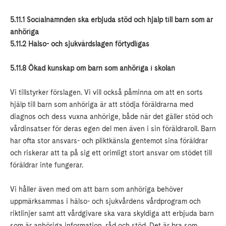
5.11.1 Socialnämnden ska erbjuda stöd och hjälp till barn som är
anhöriga
5.11.2 Hälso- och sjukvårdslagen förtydligas
5.11.8 Ökad kunskap om barn som anhöriga i skolan
Vi tillstyrker förslagen. Vi vill också påminna om att en sorts
hjälp till barn som anhöriga är att stödja föräldrarna med
diagnos och dess vuxna anhörige, både när det gäller stöd och
vårdinsatser för deras egen del men även i sin föräldraroll. Barn
har ofta stor ansvars- och pliktkänsla gentemot sina föräldrar
och riskerar att ta på sig ett orimligt stort ansvar om stödet till
föräldrar inte fungerar.
Vi håller även med om att barn som anhöriga behöver
uppmärksammas i hälso- och sjukvårdens vårdprogram och
riktlinjer samt att vårdgivare ska vara skyldiga att erbjuda barn
som är anhöriga information, råd och stöd. Det är bra som