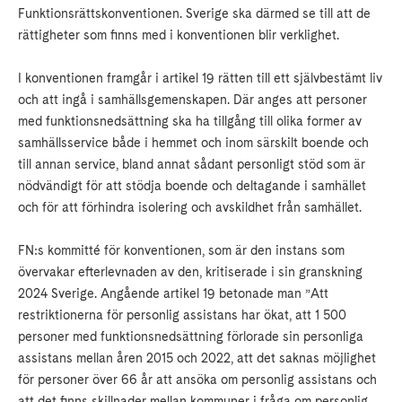
Funktionsrättskonventionen. Sverige ska därmed se till att de
rättigheter som finns med i konventionen blir verklighet.
I konventionen framgår i artikel 19 rätten till ett självbestämt liv
och att ingå i samhällsgemenskapen. Där anges att personer
med funktionsnedsättning ska ha tillgång till olika former av
samhällsservice både i hemmet och inom särskilt boende och
till annan service, bland annat sådant personligt stöd som är
nödvändigt för att stödja boende och deltagande i samhället
och för att förhindra isolering och avskildhet från samhället.
FN:s kommitté för konventionen, som är den instans som
övervakar efterlevnaden av den, kritiserade i sin granskning
2024 Sverige. Angående artikel 19 betonade man ”Att
restriktionerna för personlig assistans har ökat, att 1 500
personer med funktionsnedsättning förlorade sin personliga
assistans mellan åren 2015 och 2022, att det saknas möjlighet
för personer över 66 år att ansöka om personlig assistans och
att det finns skillnader mellan kommuner i fråga om personlig