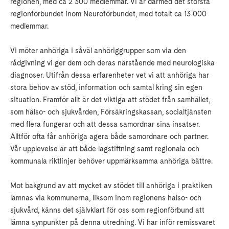
regionen, med ca 2 300 medlemmar. Vi är därmed det största
regionförbundet inom Neuroförbundet, med totalt ca 13 000
medlemmar.
Vi möter anhöriga i såväl anhöriggrupper som via den
rådgivning vi ger dem och deras närstående med neurologiska
diagnoser. Utifrån dessa erfarenheter vet vi att anhöriga har
stora behov av stöd, information och samtal kring sin egen
situation. Framför allt är det viktiga att stödet från samhället,
som hälso- och sjukvården, Försäkringskassan, socialtjänsten
med flera fungerar och att dessa samordnar sina insatser.
Alltför ofta får anhöriga agera både samordnare och partner.
Vår upplevelse är att både lagstiftning samt regionala och
kommunala riktlinjer behöver uppmärksamma anhöriga bättre.
Mot bakgrund av att mycket av stödet till anhöriga i praktiken
lämnas via kommunerna, liksom inom regionens hälso- och
sjukvård, känns det självklart för oss som regionförbund att
lämna synpunkter på denna utredning. Vi har inför remissvaret