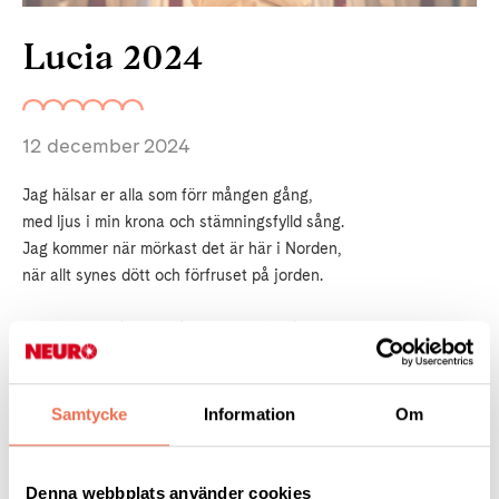
Lucia 2024
12 december 2024
Jag hälsar er alla som förr mången gång,
med ljus i min krona och stämningsfylld sång.
Jag kommer när mörkast det är här i Norden,
när allt synes dött och förfruset på jorden.
Men
ofta vi även i hjärtat förnimma,
som vore där ej en endaste strimma.
Av levande ljus och av strålande hopp,
som om isiga kylan där hejdat sitt lopp.
Samtycke
Information
Om
Lucia, symbol för det ljuset vill vara,
Denna webbplats använder cookies
som kommer från ovan, det evigt klara.