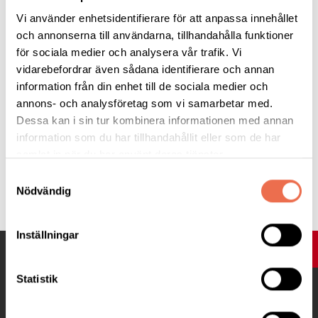
Som skingra vill dunklet i var männskosjäl,
Vi använder enhetsidentifierare för att anpassa innehållet
och som lysa vill, och allt göra väl.
och annonserna till användarna, tillhandahålla funktioner
för sociala medier och analysera vår trafik. Vi
Du eviga stråle, du sol över allt,
vidarebefordrar även sådana identifierare och annan
träng in i vårt bröst där det nu känns så kallt.
information från din enhet till de sociala medier och
Jag hälsar er alla som förr mången gång.
annons- och analysföretag som vi samarbetar med.
Dessa kan i sin tur kombinera informationen med annan
Med ljus i min krona, med stämningsfull sång.
information som du har tillhandahållit eller som de har
samlat in när du har använt deras tjänster.
Samtyckesval
Tipsa
Nödvändig
Inställningar
UPP
Statistik