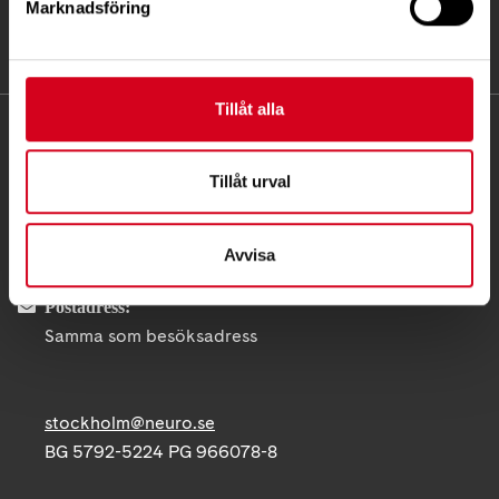
Marknadsföring
Tillåt alla
KONTAKT
Tillåt urval
Besöksadress:
Fatbursgatan 19, 118 28 Stockholm
Telefon:
08 - 720 29 40
Avvisa
Postadress:
Samma som besöksadress
stockholm@neuro.se
BG 5792-5224 PG 966078-8