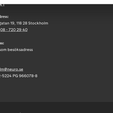
KT
ress:
gatan 19, 118 28 Stockholm
:
08 - 720 29 40
ss:
om besöksadress
lm@neuro.se
-5224 PG 966078-8