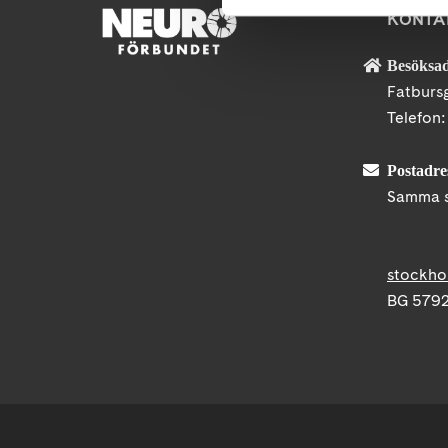
KONTA
Besöksad
Fatburs
Telefon
Postadre
Samma s
stockho
BG 5792