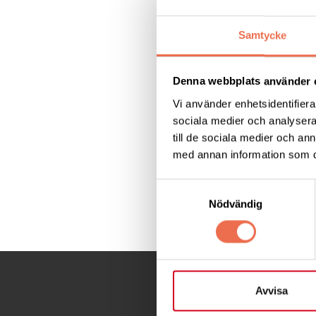
När alla ljusen brin
då blir det jättekul
Samtycke
med klapparna och
som önskar oss GO
Denna webbplats använder 
Kansliet har stängt
Vi använder enhetsidentifierar
sociala medier och analysera 
30 december håller
till de sociala medier och a
Från 31 december fr
med annan information som du 
Samtyckesval
Dela denna sida:
Nödvändig
Avvisa