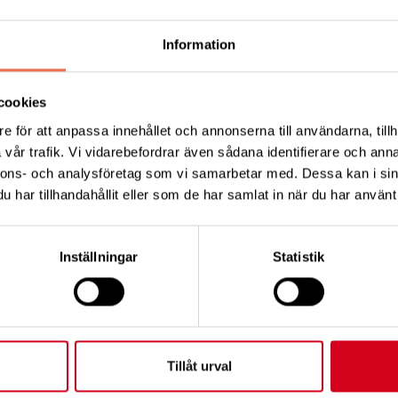
ner
Information
 tomtarna
D JUL!
cookies
 från och med 23 till 29 december.
e för att anpassa innehållet och annonserna till användarna, tillh
vår trafik. Vi vidarebefordrar även sådana identifierare och anna
 vi öppet för
Mellandagscafé
14:00-16:00.
nnons- och analysföretag som vi samarbetar med. Dessa kan i sin
am till och med 6 januari håller kansliet stängt.
har tillhandahållit eller som de har samlat in när du har använt 
Tips
Inställningar
Statistik
Tillåt urval