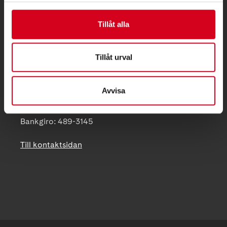
Besöksadress:
Vindarnasväg 1, 591 72 Motala
Tillåt alla
Telefon:
Postadress:
Tillåt urval
Föreningshuset Vättersol, Vindarnasväg 1
591 72 Motala
Avvisa
motala-vadstena@neuro.se
Bankgiro: 489-3145
Till kontaktsidan