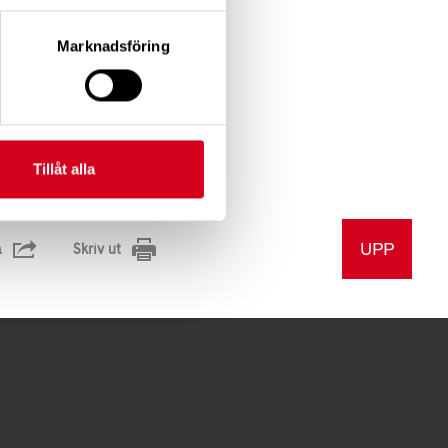
,4 KB)
Marknadsföring
,8 KB)
Tillåt alla
UPP
a
Skriv ut