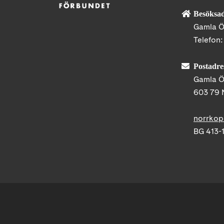
Besöksad
Gamla Ö
Telefon
Postadre
Gamla Ö
603 79 
norrkop
BG 413-