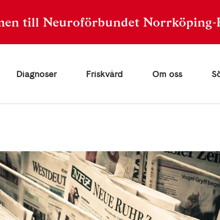
en till Neuroförbundet Norrköping-
Diagnoser
Friskvård
Om oss
S