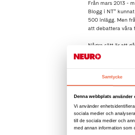
Från mars 2013 - 
Blogg i NT” kunnat 
500 inlägg. Men frå
att debattera våra 
Några sätt är att gå
möter dem. Här kom
(Norrköpings tidnin
tjänstemän eller ar
Samtycke
i.
Denna webbplats använder 
Vi använder enhetsidentifierar
sociala medier och analysera 
Stors Brist
till de sociala medier och a
med annan information som du 