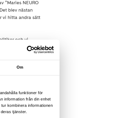
 av ”Maries NEURO
 Det blev nästan
 vi hitta andra sätt
olitiker och vi
 i bl.a. NT
t från politiker /
atter vi deltagande
Om
andahålla funktioner för
n information från din enhet
92 KB)
 tur kombinera informationen
deras tjänster.