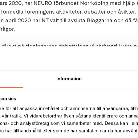
mars 2020, har NEURO förbundet Norrköping med hjälp
förmedla föreningens aktiviteter, debatter och åsikter.
n april 2020 har NT valt till avsluta Bloggarna och då får
frågor.
 direkt på tidningarnas debattsidor, vi skriver till våra p
mer att redovisa artiklar och insändare som vi haft med
gar) och Folkbladet. Vi lägger även ut svar som vi har fåt
tiklar / insändare som handlar om vår förening eller deb
Information
cookies
e för att anpassa innehållet och annonserna till användarna, tillh
vår trafik. Vi vidarebefordrar även sådana identifierare och anna
er I Hjälpmedel För Funktionshindrade NT 2 Maj 2020
(4
nnons- och analysföretag som vi samarbetar med. Dessa kan i sin
har tillhandahållit eller som de har samlat in när du har använt 