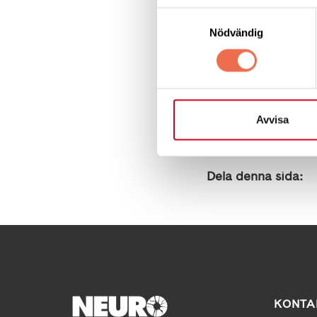
Begränsnin
Samtyckesval
Nödvändig
Begränsa I
Avvisa
Dela denna sida:
KONTA