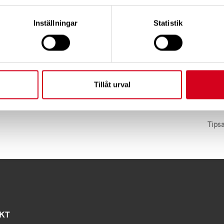
g Av Resor Säkrar Framtiden NT 21 Mars 2020
(366
Inställningar
Statistik
nte Resorna Med Färdtjänsten NT 20 Mars 2020
(401
Tillåt urval
Tips
KT