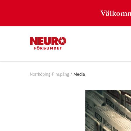
Välkomm
Norrköping-Finspång
Media