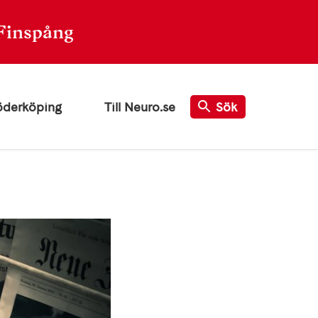
Finspång
öderköping
Till Neuro.se
Sök