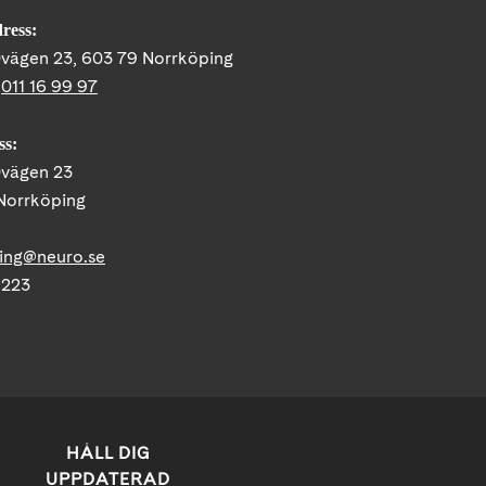
ress:
vägen 23, 603 79 Norrköping
:
011 16 99 97
ss:
vägen 23
Norrköping
ing@neuro.se
1223
HÅLL DIG
UPPDATERAD