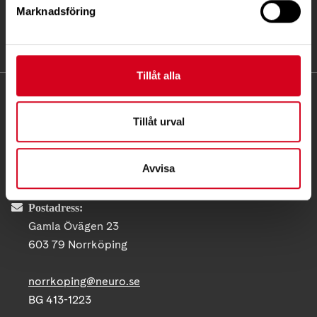
Marknadsföring
Tillåt alla
KONTAKT
Tillåt urval
Besöksadress:
Gamla Övägen 23, 603 79 Norrköping
Avvisa
Telefon:
011 16 99 97
Postadress:
Gamla Övägen 23
603 79 Norrköping
norrkoping@neuro.se
BG 413-1223