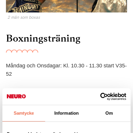
2 män som boxas
Boxningsträning
Måndag och Onsdagar: Kl. 10.30 - 11.30 start V35-
52
Pris 800 kr för 2 dag/veckan
Samtycke
Information
Om
Ledare: Göran Andersson Ringvägen 40 Söderköping