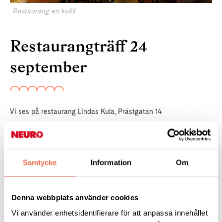
Restaurang en kväll
Restaurangträff 24
september
Vi ses på restaurang Lindas Kula, Prästgatan 14
Torsdag 24 september
Samtycke
Information
Om
Kl. 17
Självkostnadspris
Denna webbplats använder cookies
Vi använder enhetsidentifierare för att anpassa innehållet
Anmäl senast den
21 september