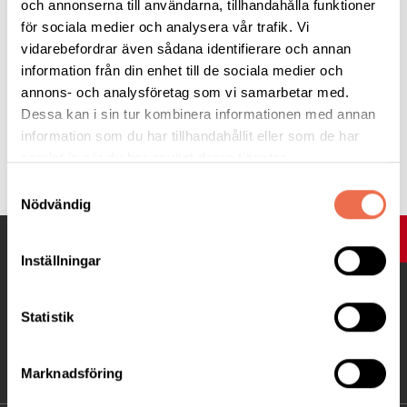
och annonserna till användarna, tillhandahålla funktioner
för sociala medier och analysera vår trafik. Vi
Till Thomas Lack på 070 795 45 70
vidarebefordrar även sådana identifierare och annan
information från din enhet till de sociala medier och
annons- och analysföretag som vi samarbetar med.
Dessa kan i sin tur kombinera informationen med annan
information som du har tillhandahållit eller som de har
Tipsa
samlat in när du har använt deras tjänster.
Samtyckesval
Nödvändig
UPP
Inställningar
Statistik
Marknadsföring