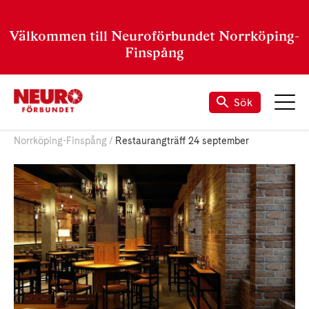
Välkommen till Neuroförbundet Norrköping-
Finspång
Sök
Norrköping-Finspång
Restaurangträff 24 september