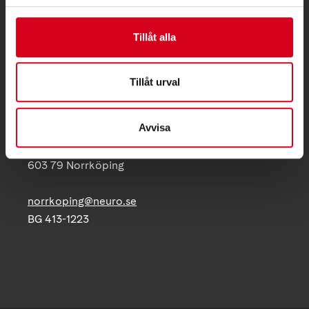
KONTAKT
Tillåt alla
Besöksadress:
Gamla Övägen 23, 603 79 Norrköping
Tillåt urval
Telefon:
011 16 99 97
Avvisa
Postadress:
Gamla Övägen 23
603 79 Norrköping
norrkoping@neuro.se
BG 413-1223