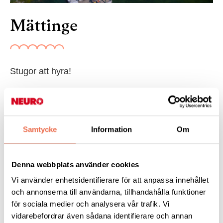
Mättinge
Stugor att hyra!
På Mättinge utanför Trosa, ca 12 mil från Norrköping, kan du
hyra en väl anpassad stuga, en vecka eller någon helg under
sensommaren och hösten.
Samtycke
Information
Om
Mättinge är en rekreations anläggning som ägs av Valjeviken. I
stugorna har man eget hushåll. Ligger vid havet och nära till
Denna webbplats använder cookies
skogen.
Vi använder enhetsidentifierare för att anpassa innehållet
och annonserna till användarna, tillhandahålla funktioner
Läs mer: på
https://mattinge.valjeviken.se/
för sociala medier och analysera vår trafik. Vi
vidarebefordrar även sådana identifierare och annan