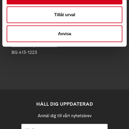
Tillåt urval
Postadress:
Gamla Övägen 23
603 79 Norrköping
Avvisa
norrkoping@neuro.se
BG 413-1223
HÅLL DIG UPPDATERAD
Anmäl dig till vårt nyhetsbrev