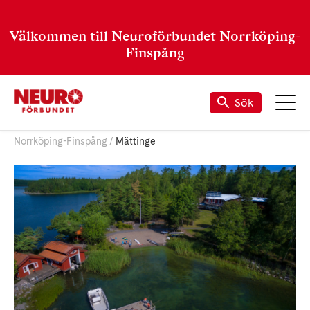
Välkommen till Neuroförbundet Norrköping-
Finspång
Sök
Norrköping-Finspång
Mättinge