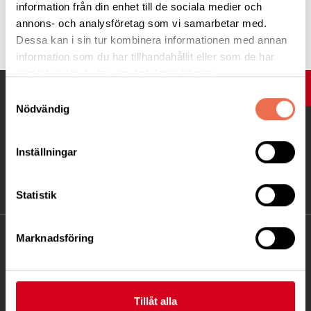
information från din enhet till de sociala medier och
Tipsa
annons- och analysföretag som vi samarbetar med.
Dessa kan i sin tur kombinera informationen med annan
information som du har tillhandahållit eller som de har
samlat in när du har använt deras tjänster.
UPP
Samtyckesval
Nödvändig
Inställningar
Statistik
Marknadsföring
KONTAKT
Besöksadress:
Gamla Övägen 23, 603 79 Norrköping
Tillåt alla
Telefon:
011 16 99 97