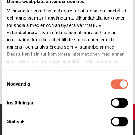
Denna webbplats använder cookies
Vi använder enhetsidentifierare för att anpassa innehållet
och annonserna till användarna, tillhandahålla funktioner
för sociala medier och analysera vår trafik. Vi
vidarebefordrar även sådana identifierare och annan
information från din enhet till de sociala medier och
Föreläsning Kost Och Hälsa19 Aug 2026 275 KB
(283,4 KB)
annons- och analysföretag som vi samarbetar med.
Dessa kan i sin tur kombinera informationen med annan
information som du har tillhandahållit eller som de har
samlat in när du har använt deras tjänster.
Samtyckesval
Tipsa
Nödvändig
Inställningar
UPP
Statistik