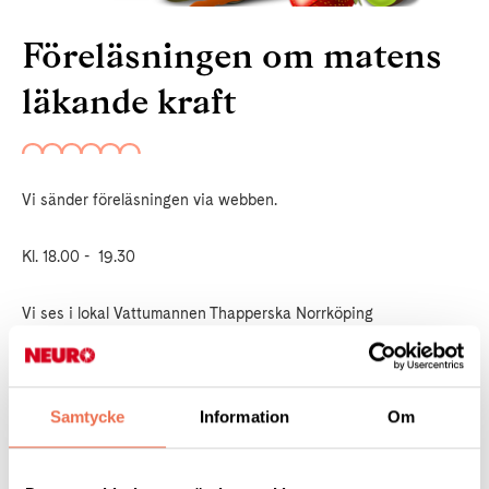
Föreläsningen om matens
läkande kraft
Vi sänder föreläsningen via webben.
Kl. 18.00 - 19.30
Vi ses i lokal Vattumannen Thapperska Norrköping
Anmäl senast den
17 augusti
Samtycke
Information
Om
Anmäl till:
Tel: 011 – 16 99 97
norrkoping@neuro.se