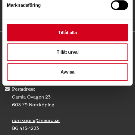
Marknadsföring
Tillåt alla
KONTAKT
Tillåt urval
Besöksadress:
Gamla Övägen 23, 603 79 Norrköping
Avvisa
Telefon:
011 16 99 97
Postadress:
Gamla Övägen 23
603 79 Norrköping
norrkoping@neuro.se
BG 413-1223