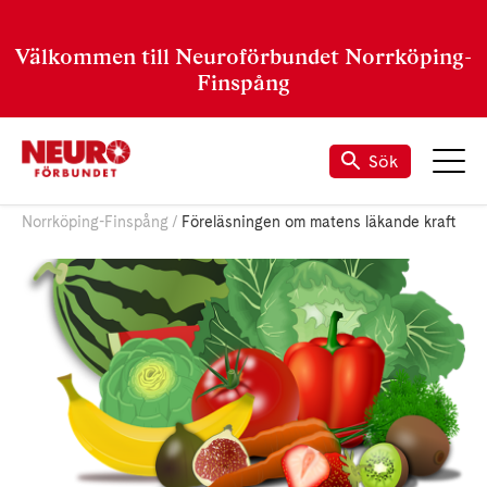
Välkommen till Neuroförbundet Norrköping-
Finspång
Sök
Norrköping-Finspång
Föreläsningen om matens läkande kraft