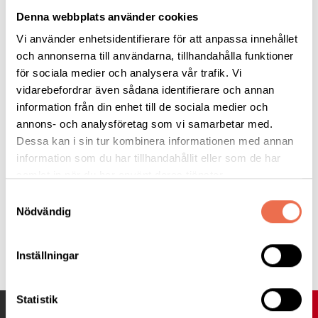
stockholm@neuro.se
uppge om du kommer till lokalen eller
Denna webbplats använder cookies
deltar digitalt.
Vi använder enhetsidentifierare för att anpassa innehållet
och annonserna till användarna, tillhandahålla funktioner
Tänk på våra allergiker - undvik starka dofter!
för sociala medier och analysera vår trafik. Vi
vidarebefordrar även sådana identifierare och annan
Lämna återbud om du inte kan komma
.
information från din enhet till de sociala medier och
annons- och analysföretag som vi samarbetar med.
Välkomna!
Dessa kan i sin tur kombinera informationen med annan
information som du har tillhandahållit eller som de har
samlat in när du har använt deras tjänster.
Läs mer:
om vad en
diagnosträff
är för något?
Samtyckesval
Nödvändig
Tipsa
Inställningar
Statistik
UPP