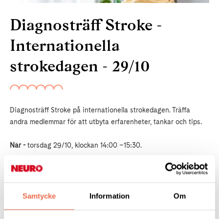
Diagnosträff Stroke -
Internationella
strokedagen - 29/10
Diagnosträff Stroke på internationella strokedagen. Träffa
andra medlemmar för att utbyta erfarenheter, tankar och tips.
När -
torsdag 29/10, klockan 14:00 –15:30.
Var -
i vår lokal på Fatbursgatan 19(dörren till vänster om
porten till bostadshuset) / du kan också medverka digitalt via
videolänk.
Samtycke
Information
Om
Obligatorisk anmälan -
senast tisdag 27/10 mejla