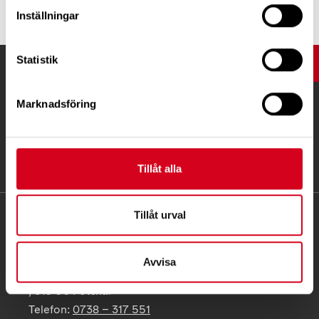
Inställningar
Statistik
UPP
Marknadsföring
Tillåt alla
Tillåt urval
KONTAKT
Besöksadress:
Avvisa
C/O Ewa Andersson Hagberg
, 519 96 Fotskäl
Telefon:
0738 – 317 551