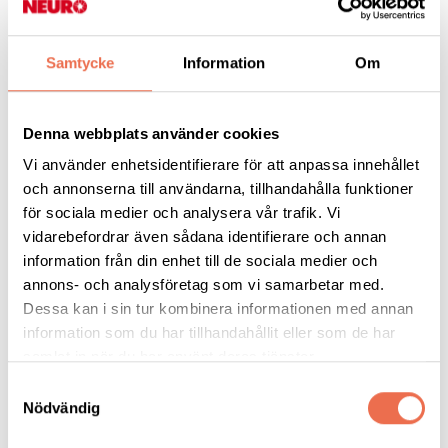
insatser
Arrangör: Funktionsrätt Mark
Samtycke
Information
Om
Detta får representanter för partierna i Mark svara på vid
politikersamtal datum inte bestämt ännu kl. 18 – 21
i
Denna webbplats använder cookies
Kinnaborgsalen Kinna.
Som moderator har vi glädjen att lyssna på den rikskände
Vi använder enhetsidentifierare för att anpassa innehållet
Markbon
Hasse Carlsson
.
och annonserna till användarna, tillhandahålla funktioner
Under kvällen gör vi också ett kort avbrott för mingel och frukt.
för sociala medier och analysera vår trafik. Vi
Alla hälsas välkomna till en givande kväll, för att ställa egna
vidarebefordrar även sådana identifierare och annan
frågor eller bara lyssna.
information från din enhet till de sociala medier och
annons- och analysföretag som vi samarbetar med.
Dessa kan i sin tur kombinera informationen med annan
information som du har tillhandahållit eller som de har
samlat in när du har använt deras tjänster.
Samtyckesval
Nödvändig
Tipsa