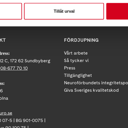
Tillåt urval
KT
FÖRDJUPNING
Vårt arbete
ress:
Så tycker vi
12 C, 172 62 Sundbyberg
Press
:
08-677 70 10
Tillgänglighet
Neuroförbundets integritetspo
ss:
Giva Sveriges kvalitetskod
86
olna
uro.se
 07-5 | BG 901-0075 |
va 90 100 75 |