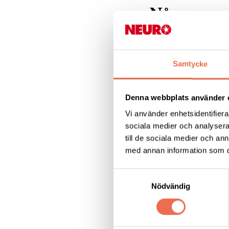
Några popu
Samtycke
Om oss
Denna webbplats använder 
MS - multipel skl
Vi använder enhetsidentifierar
sociala medier och analysera 
till de sociala medier och a
med annan information som du 
Vårt arbete
Samtyckesval
Nödvändig
Dela denna sida: