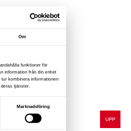
Om
skleros
andahålla funktioner för
n information från din enhet
 tur kombinera informationen
deras tjänster.
Marknadsföring
UPP
a
Skriv ut