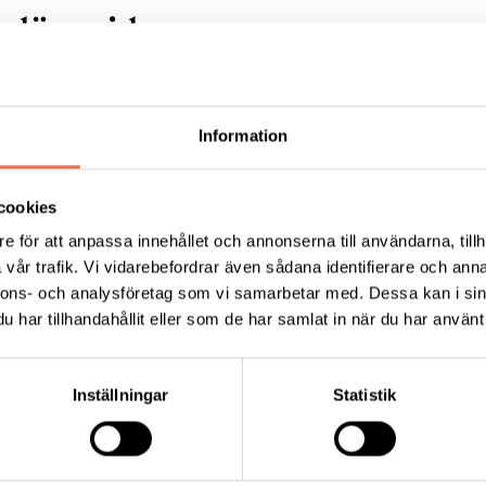
lära sidor:
Information
ALS - amyotrofisk lateral
cookies
eros
Polyneuropati
e för att anpassa innehållet och annonserna till användarna, tillh
vår trafik. Vi vidarebefordrar även sådana identifierare och anna
nnons- och analysföretag som vi samarbetar med. Dessa kan i sin
har tillhandahållit eller som de har samlat in när du har använt 
Förening
Inställningar
Statistik
Tips