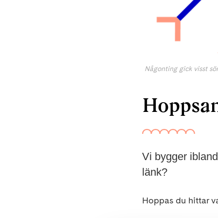
Någonting gick visst sön
Hoppsan,
Vi bygger iblan
länk?
Hoppas du hittar va