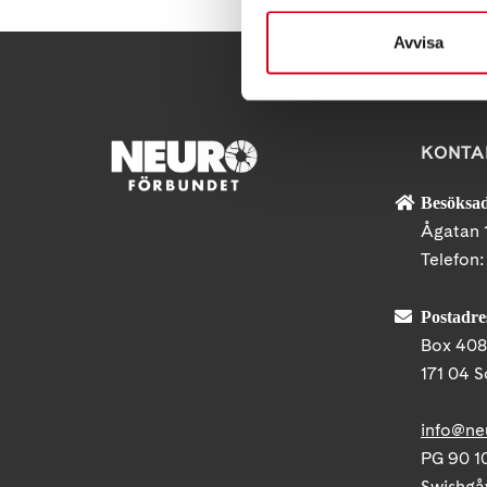
Avvisa
KONTA
Besöksad
Ågatan 
Telefon
Postadre
Box 40
171 04 S
info@ne
PG 90 10
Swishgå