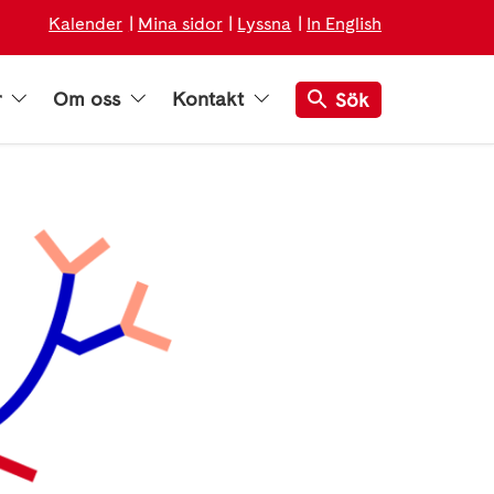
Kalender
Mina sidor
Lyssna
In English
r
Om oss
Kontakt
Sök