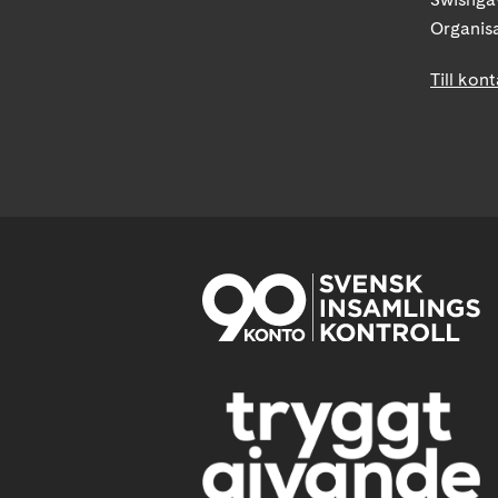
Organis
Till kon