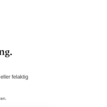
ng.
ler felaktig
ten.