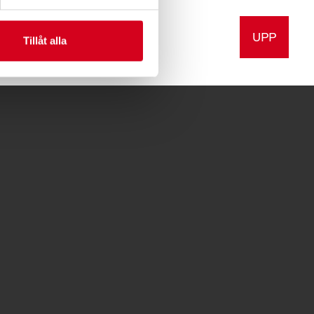
UPP
a
Skriv ut
Tillåt alla