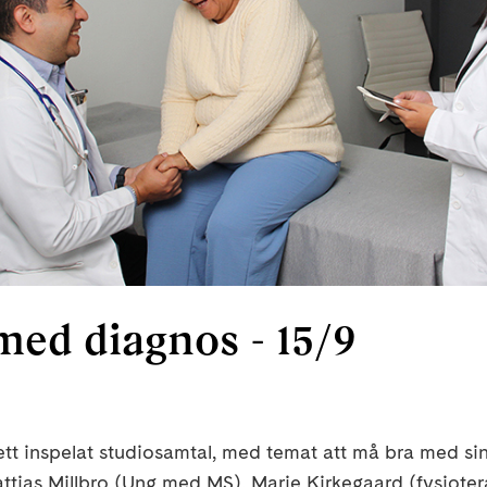
ed diagnos - 15/9
 ett inspelat studiosamtal, med temat att må bra med si
Mattias Millbro (Ung med MS), Marie Kirkegaard (fysiote