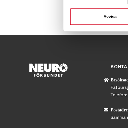
Dela denna sida:
Avvisa
KONTA
Besöksad
Fatburs
Telefon
Postadre
Samma s