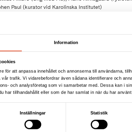
hen Paul (kurator vid Karolinska Institutet)
i om: Hur påverkas du av en diagnos, vilka situationer s
rgi? Vad fungerar bra och vad kan kännas svårt, och hur 
det?
Information
klockan 16:00 – 17:15.
cookies
e för att anpassa innehållet och annonserna till användarna, tillh
Fatbursgatan 19, dörren till vänster om porten till bosta
vår trafik. Vi vidarebefordrar även sådana identifierare och anna
, fika kostar 30 kr.
nnons- och analysföretag som vi samarbetar med. Dessa kan i sin
har tillhandahållit eller som de har samlat in när du har använt 
an -
senast fredag 11/9, mejla
stockholm@neuro.se
Lämn
Inställningar
Statistik