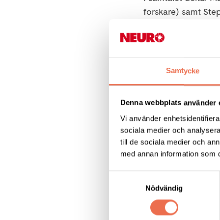
forskare) samt Step
Därefter samtalar v
ger och vad tar ene
hitta lösningar på 
Samtycke
När -
tisdag, 15/9, 
Denna webbplats använder 
Vi använder enhetsidentifierar
Var -
i vår lokal på 
sociala medier och analysera 
gratis att medverka
till de sociala medier och a
med annan information som du 
Obligatorisk anmäl
inte kan komma.
Samtyckesval
Nödvändig
Varmt välkommen!