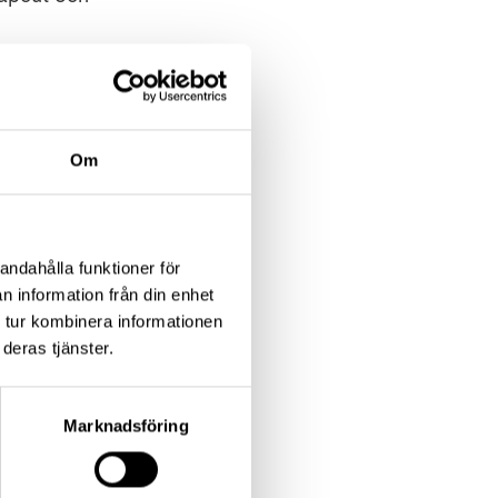
kapar stress? Vad
kan vi göra för att
Om
andahålla funktioner för
dshuset. Det är
n information från din enhet
 tur kombinera informationen
deras tjänster.
a återbud om du
Marknadsföring