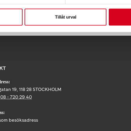
Tips
Tillåt urval
KT
ress:
gatan 19, 118 28 STOCKHOLM
:
08 - 720 29 40
ss:
om besöksadress