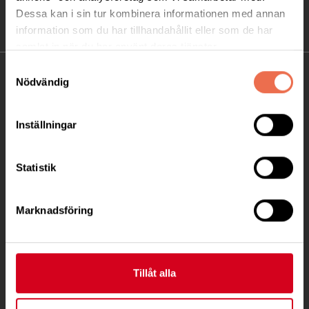
Dessa kan i sin tur kombinera informationen med annan
information som du har tillhandahållit eller som de har
samlat in när du har använt deras tjänster.
Samtyckesval
KONTAKT
Nödvändig
Besöksadress:
Inställningar
Ågatan 12 C, 172 62 Sundbyberg
Telefon:
08-677 70 10
Statistik
Postadress:
Box 4086
Marknadsföring
171 04 Solna
info@neuro.se
Tillåt alla
PG 90 10 07-5 | BG 901-0075 | Swishgåva 90 100
75 | Organisationsnummer 802002-3605