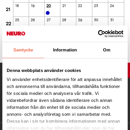
20
18
19
21
22
23
24
21
25
26
27
28
29
30
31
22
Dagar som är fetmarkerade och med färg-prick har aktiviteter.
Klicka på en dag för att se dessa aktiviteter.
Samtycke
Information
Om
Denna webbplats använder cookies
UPP
Vi använder enhetsidentifierare för att anpassa innehållet
och annonserna till användarna, tillhandahålla funktioner
för sociala medier och analysera vår trafik. Vi
vidarebefordrar även sådana identifierare och annan
information från din enhet till de sociala medier och
annons- och analysföretag som vi samarbetar med.
Dessa kan i sin tur kombinera informationen med annan
information som du har tillhandahållit eller som de har