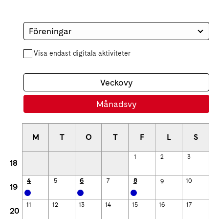
Föreningar
Visa endast digitala aktiviteter
Veckovy
Månadsvy
M
T
O
T
F
L
S
1
2
3
18
4
6
8
5
7
9
10
19
11
12
13
14
15
16
17
20