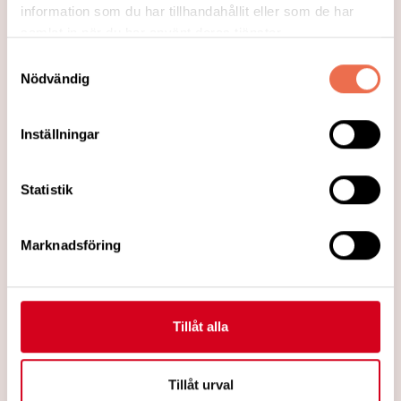
information som du har tillhandahållit eller som de har
2018-06-19
samlat in när du har använt deras tjänster.
Samtyckesval
Nödvändig
Inställningar
2018-06-19
Länkar
Statistik
Här presenteras några användbara länkar
Ge oss gärna tips på en länk en länk som
Marknadsföring
kan vara till nytta för någon medlem.
Läs mer
Tillåt alla
Tillåt urval