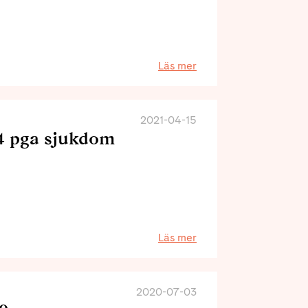
Läs mer
2021-04-15
4 pga sjukdom
Läs mer
2020-07-03