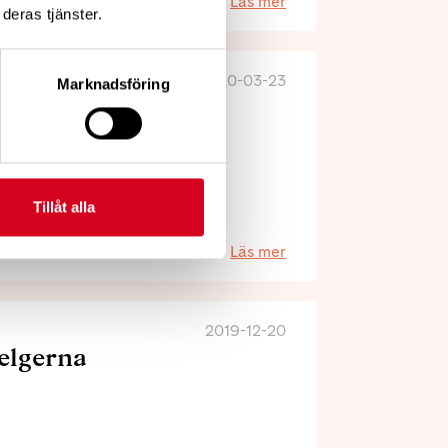
Läs mer
deras tjänster.
2020-03-23
Marknadsföring
Tillåt alla
Läs mer
2019-12-20
helgerna