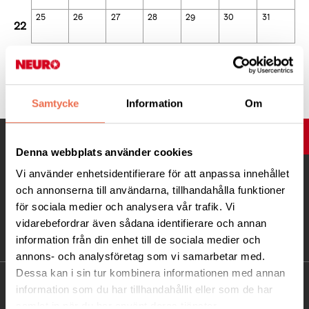
25
26
27
28
29
30
31
22
Dagar som är fetmarkerade och med färg-prick har aktiviteter.
Klicka på en dag för att se dessa aktiviteter.
Samtycke
Information
Om
UPP
Denna webbplats använder cookies
Vi använder enhetsidentifierare för att anpassa innehållet
och annonserna till användarna, tillhandahålla funktioner
för sociala medier och analysera vår trafik. Vi
vidarebefordrar även sådana identifierare och annan
information från din enhet till de sociala medier och
annons- och analysföretag som vi samarbetar med.
Dessa kan i sin tur kombinera informationen med annan
KONTAKT
information som du har tillhandahållit eller som de har
samlat in när du har använt deras tjänster.